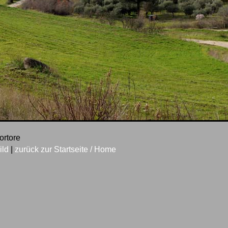
fortore
ild
|
zurück zur Startseite / Home