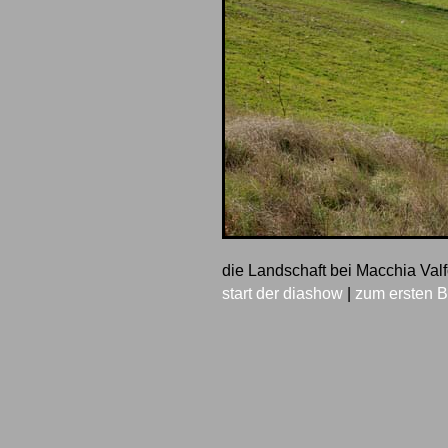
die Landschaft bei Macchia Val
start der diashow
|
zum ersten B