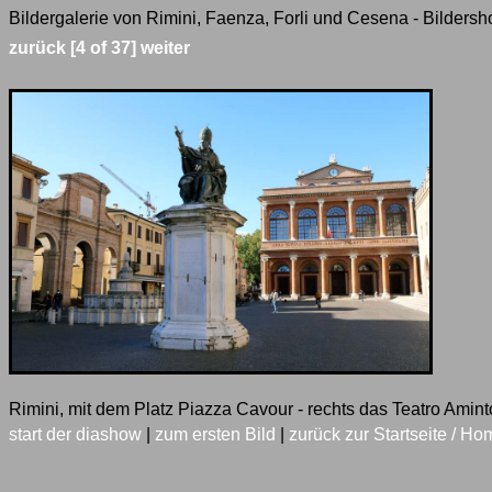
Bildergalerie von Rimini, Faenza, Forli und Cesena - Bildersh
zurück
[4 of 37]
weiter
Rimini, mit dem Platz Piazza Cavour - rechts das Teatro Amint
start der diashow
|
zum ersten Bild
|
zurück zur Startseite / Ho