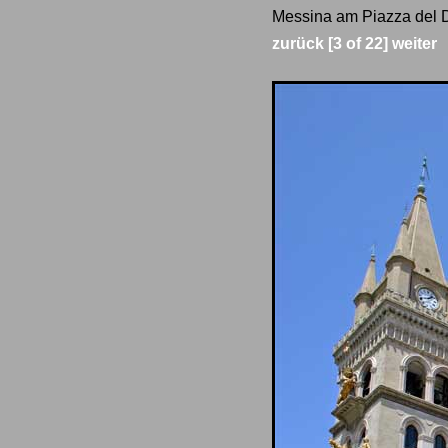
Messina am Piazza del D
zurück
[3 of 22]
weiter