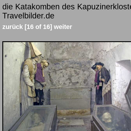
die Katakomben des Kapuzinerkloste
Travelbilder.de
zurück
[16 of 16]
weiter