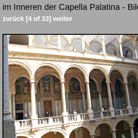
im Inneren der Capella Palatina - Bi
zurück
[4 of 33]
weiter