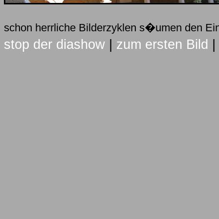
schon herrliche Bilderzyklen s�umen den E
stop der diashow
|
zum ersten Bild