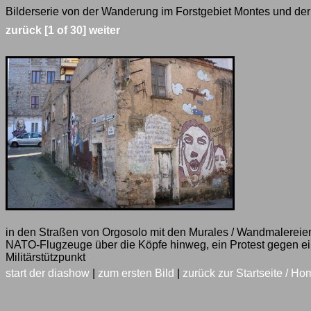
Bilderserie von der Wanderung im Forstgebiet Montes und der 
zurück
[1 of 30]
weiter
in den Straßen von Orgosolo mit den Murales / Wandmalereien
NATO-Flugzeuge über die Köpfe hinweg, ein Protest gegen e
Militärstützpunkt
start der diashow
|
zum ersten Bild
|
zurück zur Startseite / Ho