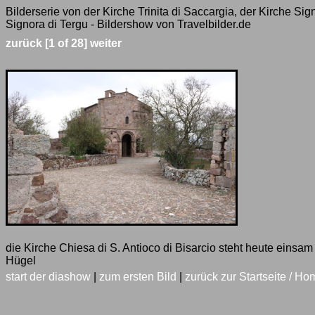
Bilderserie von der Kirche Trinita di Saccargia, der Kirche Si
Signora di Tergu - Bildershow von Travelbilder.de
zurück
[1 of 28]
weiter
die Kirche Chiesa di S. Antioco di Bisarcio steht heute einsam
Hügel
start der diashow
|
zum ersten Bild
|
zurück zur Startseite / Ho