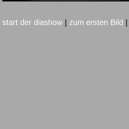
start der diashow
|
zum ersten Bild