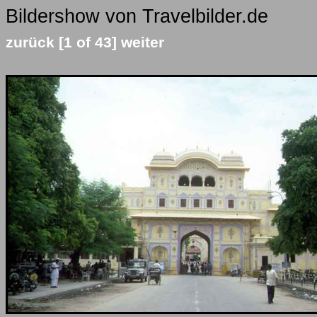
Bildershow von Travelbilder.de
zurück
[1 of 43]
weiter