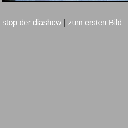
stop der diashow
|
zum ersten Bild