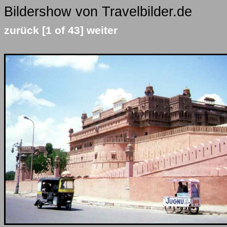
Bildershow von Travelbilder.de
zurück
[1 of 43]
weiter