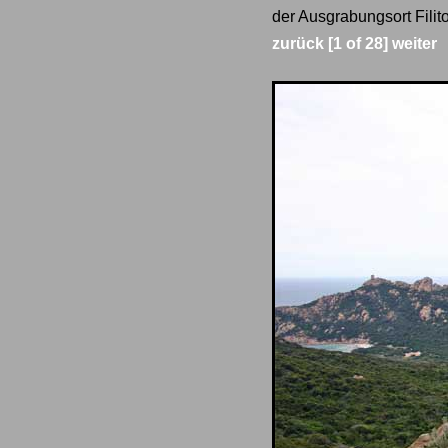
der Ausgrabungsort Filit
zurück
[1 of 28]
weiter