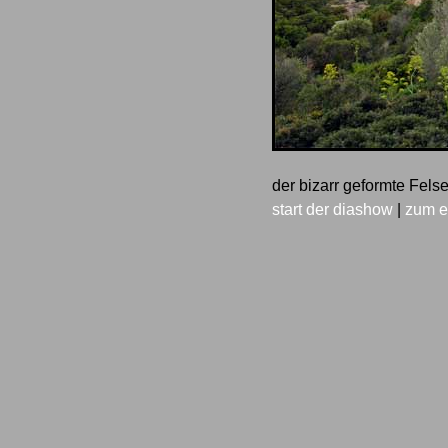
der bizarr geformte Fe
start der diashow
|
zum e