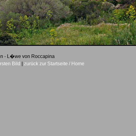
lsen - L�we von Roccapina
rsten Bild
|
zurück zur Startseite / Home