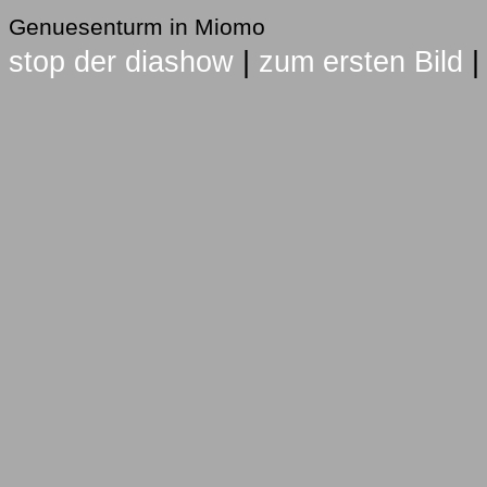
Genuesenturm in Miomo
stop der diashow
|
zum ersten Bild