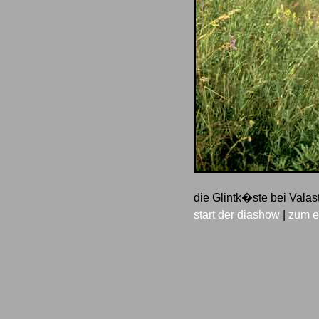
die Glintk�ste bei Vala
start der diashow
|
zum e