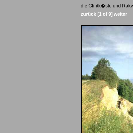
die Glintk�ste und Rakve
zurück
[1 of 9]
weiter