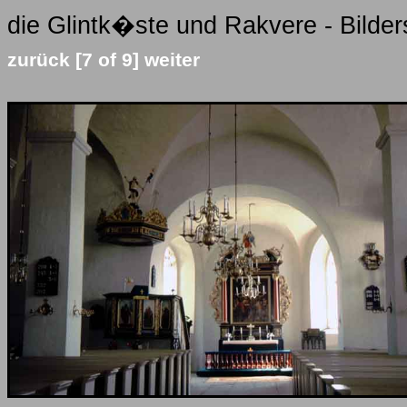
die Glintk�ste und Rakvere - Bilder
zurück
[7 of 9]
weiter