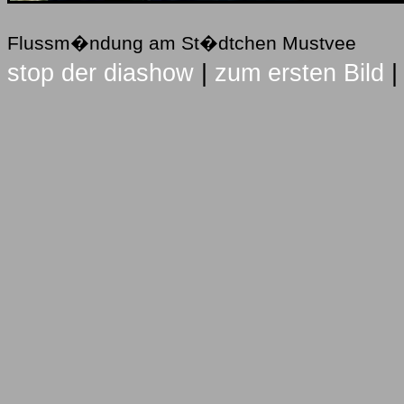
Flussm�ndung am St�dtchen Mustvee
stop der diashow
|
zum ersten Bild