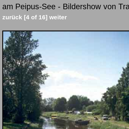
am Peipus-See - Bildershow von Tra
zurück
[4 of 16]
weiter