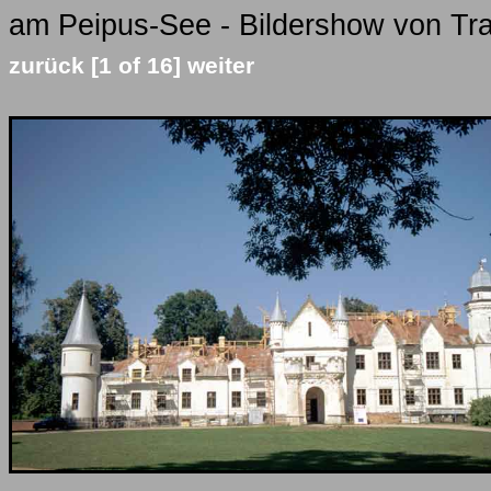
am Peipus-See - Bildershow von Tra
zurück
[1 of 16]
weiter