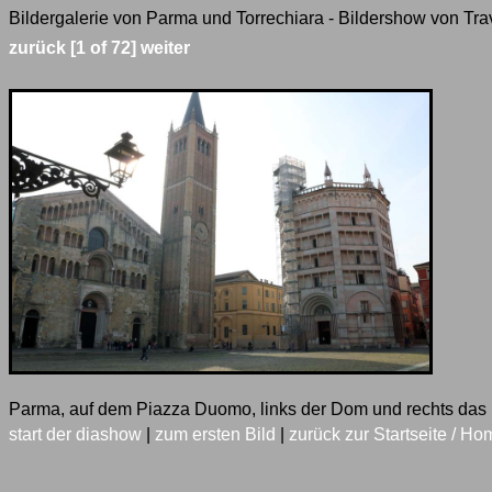
Bildergalerie von Parma und Torrechiara - Bildershow von Trav
zurück
[1 of 72]
weiter
Parma, auf dem Piazza Duomo, links der Dom und rechts das
start der diashow
|
zum ersten Bild
|
zurück zur Startseite / Ho