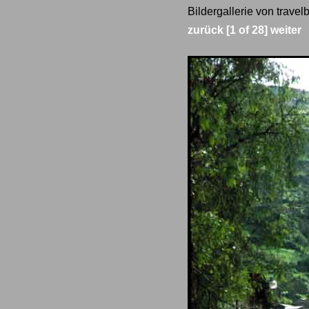
Bildergallerie von travelb
zurück
[1 of 28]
weiter