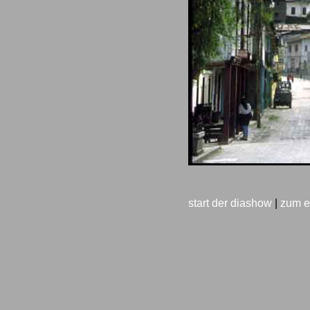
start der diashow
|
zum e