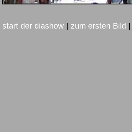
start der diashow
|
zum ersten Bild