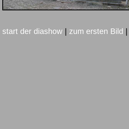
start der diashow
|
zum ersten Bild