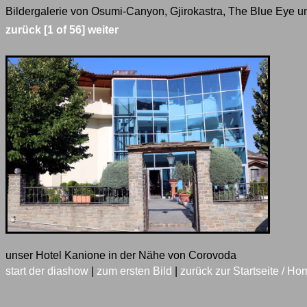
Bildergalerie von Osumi-Canyon, Gjirokastra, The Blue Eye u
zurück
[1 of 56]
weiter
unser Hotel Kanione in der Nähe von Corovoda
start der diashow
|
zum ersten Bild
|
zurück zur Startseite / Ho