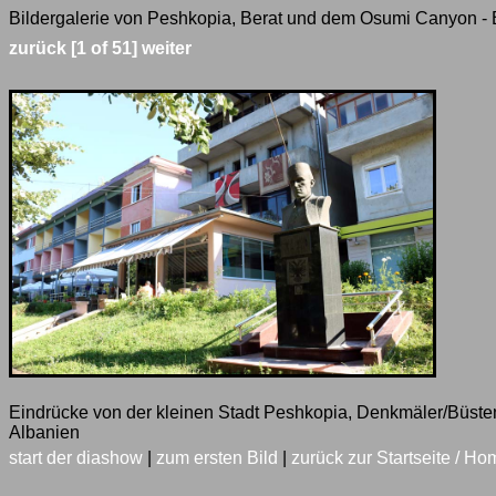
Bildergalerie von Peshkopia, Berat und dem Osumi Canyon - B
zurück
[1 of 51]
weiter
Eindrücke von der kleinen Stadt Peshkopia, Denkmäler/Büsten 
Albanien
start der diashow
|
zum ersten Bild
|
zurück zur Startseite / Ho