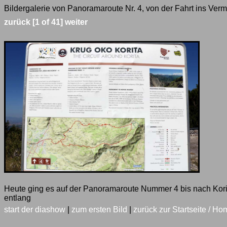
Bildergalerie von Panoramaroute Nr. 4, von der Fahrt ins Ver
zurück
[1 of 41]
weiter
Heute ging es auf der Panoramaroute Nummer 4 bis nach Kori
entlang
start der diashow
|
zum ersten Bild
|
zurück zur Startseite / Ho