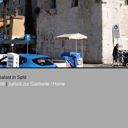
alast in Split
ild
|
zurück zur Startseite / Home