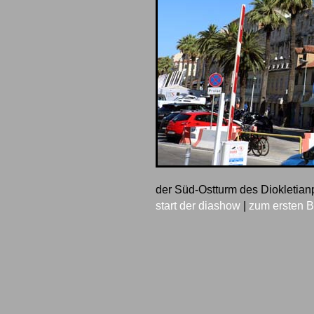
der Süd-Ostturm des Diokletianp
start der diashow
|
zum ersten B