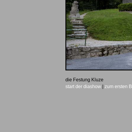
die Festung Kluze
start der diashow
|
zum ersten B